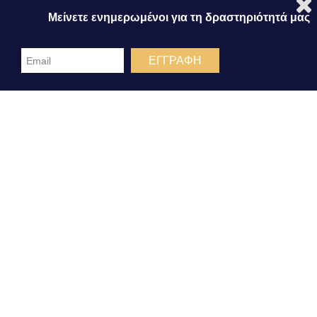
Μείνετε ενημερωμένοι για τη δραστηριότητά μας
Δεν αποδέχομαι
ΕΓΓΡΑΦΗ
Προβολή προτιμήσεων
Cookies Policy
Πολιτική Απορρήτου
ΣΤΟΙΧΕΙΑ ΕΠΙΚΟΙΝΩΝΙΑΣ
Σολομός Κορινθίας | τ.κ. 20131
+30 27410 32700-1-2
+30 27410 32703
Email: info@korinthianpalace.gr