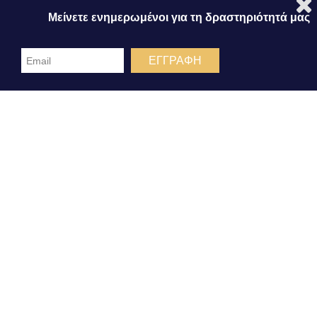
Μείνετε ενημερωμένοι για τη δραστηριότητά μας
Αποδοχή
Submit
Δεν αποδέχομαι
ΕΓΓΡΑΦΗ
Προβολή προτιμήσεων
Cookies Policy
Πολιτική Απορρήτου
CONTACT DETAILS
Solomos, Korinthia | P.0. 20131
+30 27410 32700-1-2