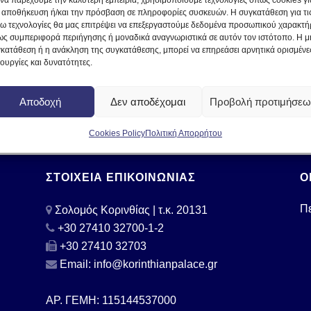
 να παρέχουμε την καλύτερη εμπειρία, χρησιμοποιούμε τεχνολογίες όπως cookies γι
 αποθήκευση ή/και την πρόσβαση σε πληροφορίες συσκευών. Η συγκατάθεση για τις
ω τεχνολογίες θα μας επιτρέψει να επεξεργαστούμε δεδομένα προσωπικού χαρακτή
ς συμπεριφορά περιήγησης ή μοναδικά αναγνωριστικά σε αυτόν τον ιστότοπο. Η μ
κατάθεση ή η ανάκληση της συγκατάθεσης, μπορεί να επηρεάσει αρνητικά ορισμένε
τουργίες και δυνατότητες.
Αποδοχή
Δεν αποδέχομαι
Προβολή προτιμήσεω
Cookies Policy
Πολιτική Απορρήτου
ΣΤΟΙΧΕΙΑ ΕΠΙΚΟΙΝΩΝΙΑΣ
Ο
Πε
Σολομός Κορινθίας | τ.κ. 20131
+30 27410 32700-1-2
+30 27410 32703
Email: info@korinthianpalace.gr
ΑΡ. ΓΕΜΗ: 115144537000