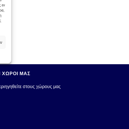
α
 εν
ρα,
η
ς
ν
Ι ΧΩΡΟΙ ΜΑΣ
ριηγηθείτε στους χώρους μας