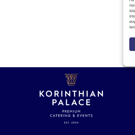
Για
την
λόγ
όπω
συγ
λει