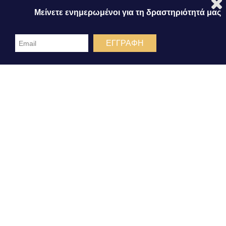
η Εορταστική Εκδήλωση του
Κέντρου
Μείνετε ενημερωμένοι για τη δραστηριότητά μας
Κοινωνικής Πολιτικής Δήμου Κορινθίων
για την επαναλειτουργία των ΚΑΠΗ.
ΕΓΓΡΑΦΗ
Χαιρετισμούς απηύθυναν οι διοργανωτές:
κ.
Βασίλειος Ταγαράς
, Πρόεδρος του
Κέντρου Κοινωνικής Πολιτικής Δήμου
Κορινθίων και κ.
Βασίλης Νανόπουλος
,
Δήμαρχος Δήμου Κορινθίων, καθώς και οι
επίσημοι προσκεκλημένοι: ο κ.
Νίκος
Ταγαράς
, Υφυπουργός Χωροταξίας και
Αστικού Περιβάλλοντος, ο κ.
Κώστας
Κόλλιας
, Βουλευτής Κορινθίας και ο κ.
Αναστάσιος Γκιολής
, Θεματικός
Αντιπεριφερειάρχης Πρόνοιας και
Αλληλεγγύης.
Η εκδήλωσε περιλάμβανε πλήρες γεύμα για